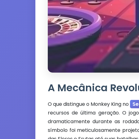
A Mecânica Revol
O que distingue o Monkey King no
Se
recursos de última geração. O jo
dramaticamente durante as rodada
símbolo foi meticulosamente projet
das Flores e Frutas até suas batalha