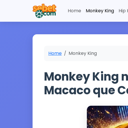
Home
Monkey King
Hip
Home
Monkey King
Monkey King n
Macaco que Co