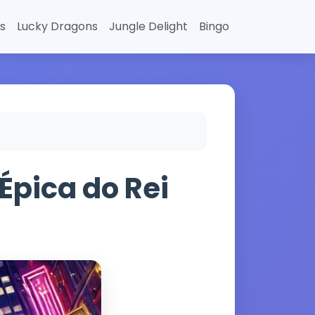
s
Lucky Dragons
Jungle Delight
Bingo
Épica do Rei