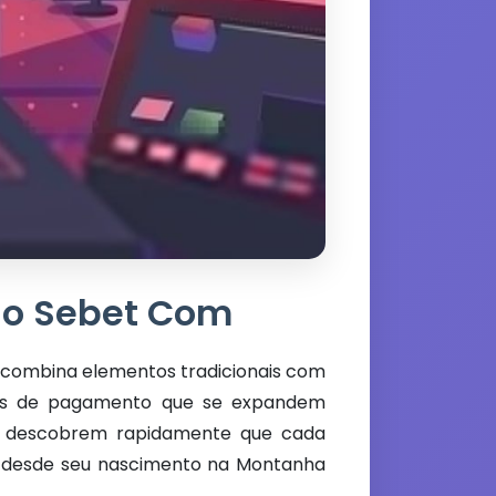
no Sebet Com
e combina elementos tradicionais com
nhas de pagamento que se expandem
descobrem rapidamente que cada
o, desde seu nascimento na Montanha